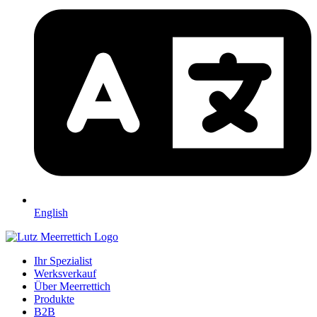
English
Ihr Spezialist
Werksverkauf
Über Meerrettich
Produkte
B2B